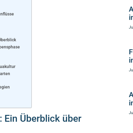
A
inflüsse
i
Ju
Überblick
Lebensphase
F
i
quakultur
Ju
harten
tegien
A
i
Ju
: Ein Überblick über