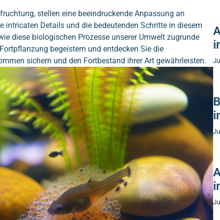
efruchtung, stellen eine beeindruckende Anpassung an
e intricaten Details und die bedeutenden Schritte in diesem
A
wie diese biologischen Prozesse unserer Umwelt zugrunde
i
h Fortpflanzung begeistern und entdecken Sie die
ommen sichern und den Fortbestand ihrer Art gewährleisten.
Ju
B
i
Ju
A
i
Ju