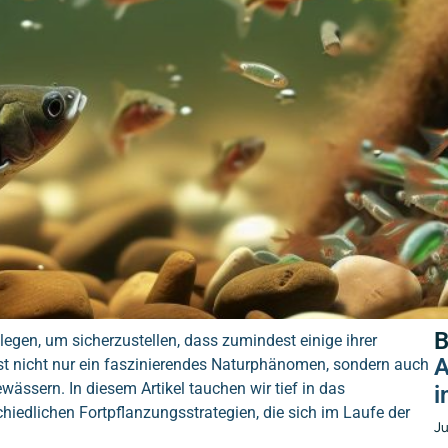
B
egen, um sicherzustellen, dass zumindest einige ihrer
A
t nicht nur ein faszinierendes Naturphänomen, sondern auch
ewässern. In diesem Artikel tauchen wir tief in das
i
hiedlichen Fortpflanzungsstrategien, die sich im Laufe der
Ju