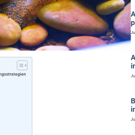
A
p
Ju
A
i
ungsstrategien
Ju
B
i
Ju