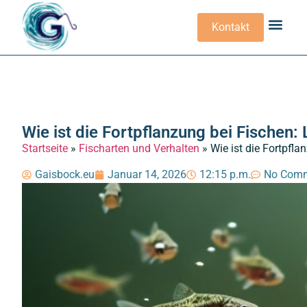
Kontakt
Angel- Und Fi
Angelgeset
Angelkosten U
Angeln T
Angelorte Un
Angelwissen 
Angelzeiten 
Angelzubehö
Fischarten Un
Wie ist die Fortpflanzung bei Fischen: L
Startseite
»
Fischarten und Verhalten
»
Wie ist die Fortpfla
Gaisbock.eu
Januar 14, 2026
12:15 p.m.
No Com