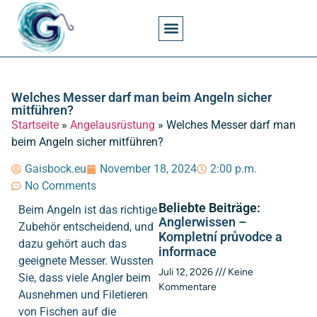
Angel- Und Fischkunde Spezialthemen
Angelgesetze Und Erlaubnisse
Angelkosten Und Wirtschaft
Angeln Techniken
Angelorte Und Gewässer
Angelwissen Und Grundlagen
Angelzeiten Und Jahreszeiten
Angelzubehör Und Zubehörpflege
Fischarten Und Verhalten
Welches Messer darf man beim Angeln sicher
mitführen?
Startseite
»
Angelausrüstung
»
Welches Messer darf man
beim Angeln sicher mitführen?
Gaisbock.eu
November 18, 2024
2:00 p.m.
No Comments
Beliebte Beiträge:
Beim Angeln ist das richtige
Anglerwissen –
Zubehör entscheidend, und
Kompletní průvodce a
dazu gehört auch das
informace
geeignete Messer. Wussten
Juli 12, 2026
Keine
Sie, dass viele Angler beim
Kommentare
Ausnehmen und Filetieren
von Fischen auf die