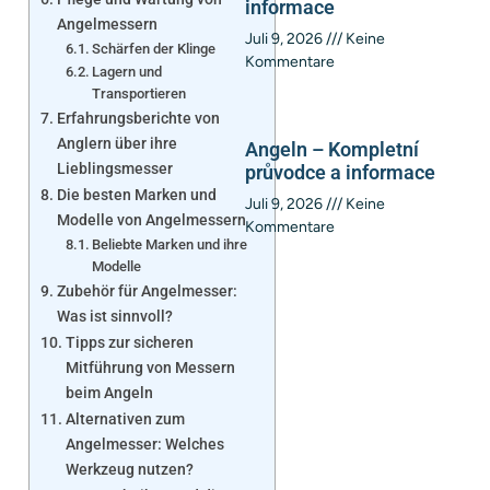
informace
Angelmessern
Juli 9, 2026
Keine
Schärfen der Klinge
Kommentare
Lagern und
Transportieren
Erfahrungsberichte von
Anglern über ihre
Angeln – Kompletní
Lieblingsmesser
průvodce a informace
Die besten Marken und
Juli 9, 2026
Keine
Modelle von Angelmessern
Kommentare
Beliebte Marken und ihre
Modelle
Zubehör für Angelmesser:
Was ist sinnvoll?
Tipps zur sicheren
Mitführung von Messern
beim Angeln
Alternativen zum
Angelmesser: Welches
Werkzeug nutzen?