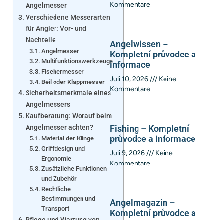
Kommentare
Angelmesser
Verschiedene Messerarten
für Angler: Vor- und
Nachteile
Angelwissen –
Angelmesser
Kompletní průvodce a
Multifunktionswerkzeuge
informace
Fischermesser
Juli 10, 2026
Keine
Beil oder Klappmesser
Kommentare
Sicherheitsmerkmale eines
Angelmessers
Kaufberatung: Worauf beim
Angelmesser achten?
Fishing – Kompletní
průvodce a informace
Material der Klinge
Griffdesign und
Juli 9, 2026
Keine
Ergonomie
Kommentare
Zusätzliche Funktionen
und Zubehör
Rechtliche
Bestimmungen und
Angelmagazin –
Transport
Kompletní průvodce a
Pflege und Wartung von