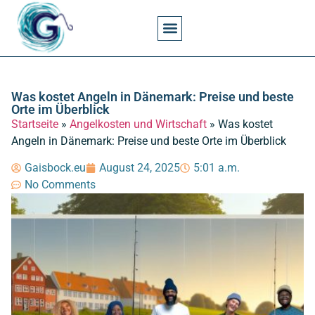
Angel- Und Fischkunde Spezialthemen
Angelgesetze Und Erlaubnisse
Angelkosten Und Wirtschaft
Angeln Techniken
Angelorte Und Gewässer
Angelwissen Und Grundlagen
Angelzeiten Und Jahreszeiten
Angelzubehör Und Zubehörpflege
Fischarten Und Verhalten
Was kostet Angeln in Dänemark: Preise und beste
Orte im Überblick
Startseite
»
Angelkosten und Wirtschaft
»
Was kostet
Angeln in Dänemark: Preise und beste Orte im Überblick
Gaisbock.eu
August 24, 2025
5:01 a.m.
No Comments