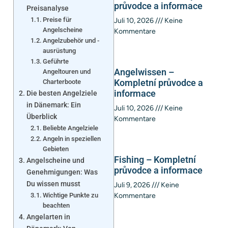
průvodce a informace
Preisanalyse
Preise für
Juli 10, 2026
Keine
Angelscheine
Kommentare
Angelzubehör und -
ausrüstung
Geführte
Angelwissen –
Angeltouren und
Kompletní průvodce a
Charterboote
informace
Die besten Angelziele
in Dänemark: Ein
Juli 10, 2026
Keine
Überblick
Kommentare
Beliebte Angelziele
Angeln in speziellen
Gebieten
Fishing – Kompletní
Angelscheine und
průvodce a informace
Genehmigungen: Was
Du wissen musst
Juli 9, 2026
Keine
Wichtige Punkte zu
Kommentare
beachten
Angelarten in