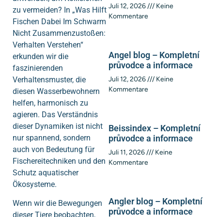
Juli 12, 2026
Keine
zu vermeiden? In „Was Hilft
Kommentare
Fischen Dabei Im Schwarm
Nicht Zusammenzustoßen:
Verhalten Verstehen“
Angel blog – Kompletní
erkunden wir die
průvodce a informace
faszinierenden
Verhaltensmuster, die
Juli 12, 2026
Keine
Kommentare
diesen Wasserbewohnern
helfen, harmonisch zu
agieren. Das Verständnis
dieser Dynamiken ist nicht
Beissindex – Kompletní
nur spannend, sondern
průvodce a informace
auch von Bedeutung für
Juli 11, 2026
Keine
Fischereitechniken und den
Kommentare
Schutz aquatischer
Ökosysteme.
Angler blog – Kompletní
Wenn wir die Bewegungen
průvodce a informace
dieser Tiere beobachten,