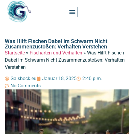
Angel- Und Fischkunde Spezialthemen
Angelgesetze Und Erlaubnisse
Angelkosten Und Wirtschaft
Angeln Techniken
Angelorte Und Gewässer
Angelwissen Und Grundlagen
Angelzeiten Und Jahreszeiten
Angelzubehör Und Zubehörpflege
Fischarten Und Verhalten
Was Hilft Fischen Dabei Im Schwarm Nicht
Zusammenzustoßen: Verhalten Verstehen
Startseite
»
Fischarten und Verhalten
»
Was Hilft Fischen
Dabei Im Schwarm Nicht Zusammenzustoßen: Verhalten
Verstehen
Gaisbock.eu
Januar 18, 2025
2:40 p.m.
No Comments