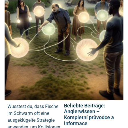
Beliebte Beiträge:
Wusstest du, dass Fische
Anglerwissen –
im Schwarm oft eine
Kompletní průvodce a
ausgeklügelte Strategie
informace
anwenden, um Kollisionen