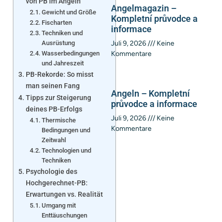
von PB im Angeln
Angelmagazin –
Gewicht und Größe
Kompletní průvodce a
Fischarten
informace
Techniken und
Ausrüstung
Juli 9, 2026
Keine
Wasserbedingungen
Kommentare
und Jahreszeit
PB-Rekorde: So misst
man seinen Fang
Angeln – Kompletní
Tipps zur Steigerung
průvodce a informace
deines PB-Erfolgs
Juli 9, 2026
Keine
Thermische
Kommentare
Bedingungen und
Zeitwahl
Technologien und
Techniken
Psychologie des
Hochgerechnet-PB:
Erwartungen vs. Realität
Umgang mit
Enttäuschungen