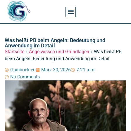
Angel- Und Fischkunde Spezialthemen
Angelgesetze Und Erlaubnisse
Angelkosten Und Wirtschaft
Angeln Techniken
Angelorte Und Gewässer
Angelwissen Und Grundlagen
Angelzeiten Und Jahreszeiten
Angelzubehör Und Zubehörpflege
Fischarten Und Verhalten
Was heißt PB beim Angeln: Bedeutung und
Anwendung im Detail
Startseite
»
Angelwissen und Grundlagen
»
Was heißt PB
beim Angeln: Bedeutung und Anwendung im Detail
Gaisbock.eu
März 30, 2026
7:21 a.m.
No Comments