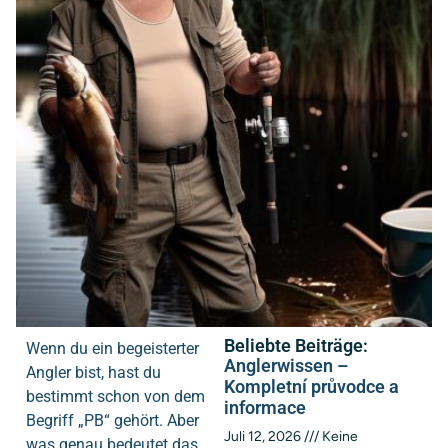
Beliebte Beiträge:
Wenn du ein begeisterter
Anglerwissen –
Angler bist, hast du
Kompletní průvodce a
bestimmt schon von dem
informace
Begriff „PB“ gehört. Aber
Juli 12, 2026
Keine
was genau bedeutet das